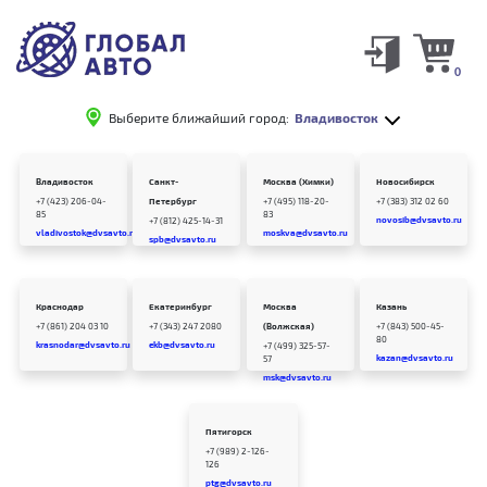
0
Выберите ближайший город:
Владивосток
Владивосток
Санкт-
Москва (Химки)
Новосибирск
+7 (423) 206-04-
Петербург
+7 (495) 118-20-
+7 (383) 312 02 60
85
83
novosib@dvsavto.ru
+7 (812) 425-14-31
vladivostok@dvsavto.ru
moskva@dvsavto.ru
spb@dvsavto.ru
Краснодар
Екатеринбург
Москва
Казань
+7 (861) 204 03 10
+7 (343) 247 2080
(Волжская)
+7 (843) 500-45-
80
krasnodar@dvsavto.ru
ekb@dvsavto.ru
+7 (499) 325-57-
kazan@dvsavto.ru
57
msk@dvsavto.ru
Пятигорск
+7 (989) 2-126-
126
ptg@dvsavto.ru