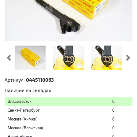
Предыдущий
Cл
Артикул:
0445110063
Наличие на складах:
Владивосток
0
Санкт-Петербург
0
Москва (Химки)
0
Москва (Волжская)
0
Новосибирск
0