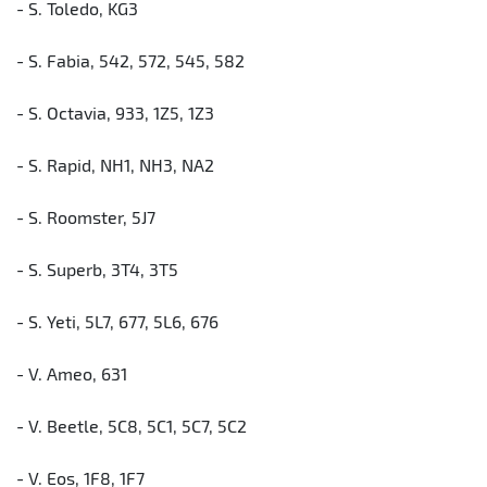
- S. Toledo, KG3
- S. Fabia, 542, 572, 545, 582
- S. Octavia, 933, 1Z5, 1Z3
- S. Rapid, NH1, NH3, NA2
- S. Roomster, 5J7
- S. Superb, 3T4, 3T5
- S. Yeti, 5L7, 677, 5L6, 676
- V. Ameo, 631
- V. Beetle, 5C8, 5C1, 5C7, 5C2
- V. Eos, 1F8, 1F7