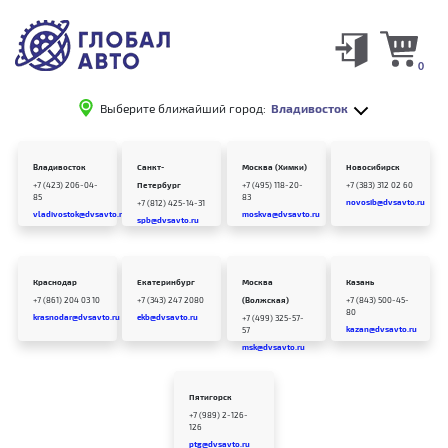
0
Выберите ближайший город:
Владивосток
Владивосток
Санкт-
Москва (Химки)
Новосибирск
+7 (423) 206-04-
Петербург
+7 (495) 118-20-
+7 (383) 312 02 60
85
83
novosib@dvsavto.ru
+7 (812) 425-14-31
vladivostok@dvsavto.ru
moskva@dvsavto.ru
spb@dvsavto.ru
Краснодар
Екатеринбург
Москва
Казань
+7 (861) 204 03 10
+7 (343) 247 2080
(Волжская)
+7 (843) 500-45-
80
krasnodar@dvsavto.ru
ekb@dvsavto.ru
+7 (499) 325-57-
kazan@dvsavto.ru
57
msk@dvsavto.ru
Пятигорск
+7 (989) 2-126-
126
ptg@dvsavto.ru