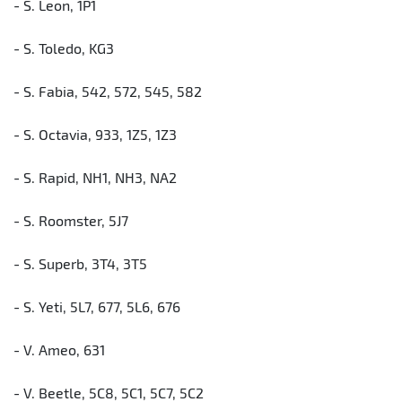
- S. Leon, 1P1
- S. Toledo, KG3
- S. Fabia, 542, 572, 545, 582
- S. Octavia, 933, 1Z5, 1Z3
- S. Rapid, NH1, NH3, NA2
- S. Roomster, 5J7
- S. Superb, 3T4, 3T5
- S. Yeti, 5L7, 677, 5L6, 676
- V. Ameo, 631
- V. Beetle, 5C8, 5C1, 5C7, 5C2