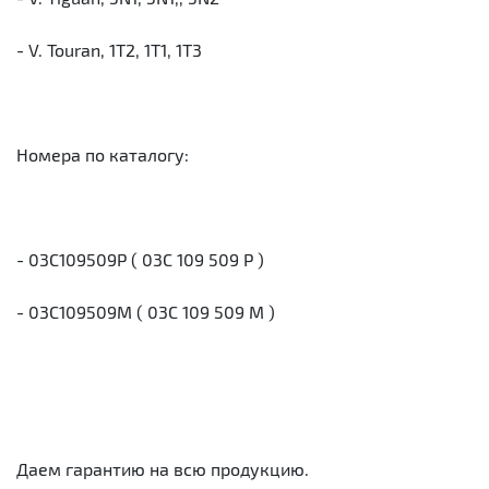
- V. Touran, 1T2, 1T1, 1T3
Номера по каталогу:
- 03C109509P ( 03C 109 509 P )
- 03C109509M ( 03C 109 509 M )
Даем гарантию на всю продукцию.