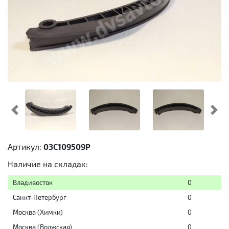
Предыдущий
Cл
Артикул:
03C109509P
Наличие на складах:
Владивосток
0
Санкт-Петербург
0
Москва (Химки)
0
Москва (Волжская)
0