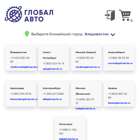
0
Выберите ближайший город:
Владивосток
Владивосток
Санкт-
Москва (Химки)
Новосибирск
+7 (423) 206-04-
Петербург
+7 (495) 118-20-
+7 (383) 312 02 60
85
83
novosib@dvsavto.ru
+7 (812) 425-14-31
vladivostok@dvsavto.ru
moskva@dvsavto.ru
spb@dvsavto.ru
Краснодар
Екатеринбург
Москва
Казань
+7 (861) 204 03 10
+7 (343) 247 2080
(Волжская)
+7 (843) 500-45-
80
krasnodar@dvsavto.ru
ekb@dvsavto.ru
+7 (499) 325-57-
kazan@dvsavto.ru
57
msk@dvsavto.ru
Пятигорск
+7 (989) 2-126-
126
ptg@dvsavto.ru