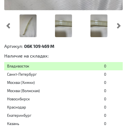
Предыдущий
Cл
Артикул:
06K 109 469 M
Наличие на складах:
Владивосток
0
Санкт-Петербург
0
Москва (Химки)
0
Москва (Волжская)
0
Новосибирск
0
Краснодар
0
Екатеринбург
0
Казань
0