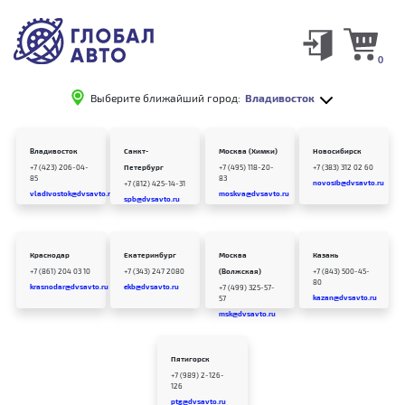
0
Выберите ближайший город:
Владивосток
Владивосток
Санкт-
Москва (Химки)
Новосибирск
+7 (423) 206-04-
Петербург
+7 (495) 118-20-
+7 (383) 312 02 60
85
83
novosib@dvsavto.ru
+7 (812) 425-14-31
vladivostok@dvsavto.ru
moskva@dvsavto.ru
spb@dvsavto.ru
Краснодар
Екатеринбург
Москва
Казань
+7 (861) 204 03 10
+7 (343) 247 2080
(Волжская)
+7 (843) 500-45-
80
krasnodar@dvsavto.ru
ekb@dvsavto.ru
+7 (499) 325-57-
kazan@dvsavto.ru
57
msk@dvsavto.ru
Пятигорск
+7 (989) 2-126-
126
ptg@dvsavto.ru