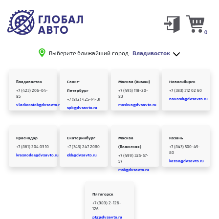
0
Выберите ближайший город:
Владивосток
Владивосток
Санкт-
Москва (Химки)
Новосибирск
+7 (423) 206-04-
Петербург
+7 (495) 118-20-
+7 (383) 312 02 60
85
83
novosib@dvsavto.ru
+7 (812) 425-14-31
vladivostok@dvsavto.ru
moskva@dvsavto.ru
spb@dvsavto.ru
Краснодар
Екатеринбург
Москва
Казань
+7 (861) 204 03 10
+7 (343) 247 2080
(Волжская)
+7 (843) 500-45-
80
krasnodar@dvsavto.ru
ekb@dvsavto.ru
+7 (499) 325-57-
kazan@dvsavto.ru
57
msk@dvsavto.ru
Пятигорск
+7 (989) 2-126-
126
ptg@dvsavto.ru