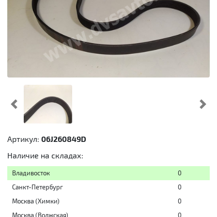
Предыдущий
Cл
Артикул:
06J260849D
Наличие на складах:
Владивосток
0
Санкт-Петербург
0
Москва (Химки)
0
Москва (Волжская)
0