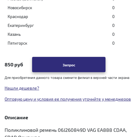
Новосибирск
0
Краснодар
0
Екатеринбург
0
Казань
0
Пятигорск
0
850 руб
Запрос
Для приобретения данного товара смените филиал в верхней части экрана
Нашли дешевле?
Оптовую цену и условия ее получения уточнйте у менеджеров
Описание
Поликлиновой ремень 06J260849D VAG EA888 CDAA,