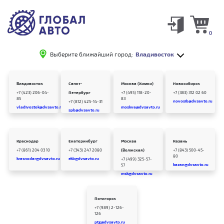
0
Выберите ближайший город:
Владивосток
Владивосток
Санкт-
Москва (Химки)
Новосибирск
+7 (423) 206-04-
Петербург
+7 (495) 118-20-
+7 (383) 312 02 60
85
83
novosib@dvsavto.ru
+7 (812) 425-14-31
vladivostok@dvsavto.ru
moskva@dvsavto.ru
spb@dvsavto.ru
Краснодар
Екатеринбург
Москва
Казань
+7 (861) 204 03 10
+7 (343) 247 2080
(Волжская)
+7 (843) 500-45-
80
krasnodar@dvsavto.ru
ekb@dvsavto.ru
+7 (499) 325-57-
kazan@dvsavto.ru
57
msk@dvsavto.ru
Пятигорск
+7 (989) 2-126-
126
ptg@dvsavto.ru