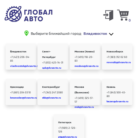
0
Выберите ближайший город:
Владивосток
Владивосток
Санкт-
Москва (Химки)
Новосибирск
+7 (423) 206-04-
Петербург
+7 (495) 118-20-
+7 (383) 312 02 60
85
83
novosib@dvsavto.ru
+7 (812) 425-14-31
vladivostok@dvsavto.ru
moskva@dvsavto.ru
spb@dvsavto.ru
Краснодар
Екатеринбург
Москва
Казань
+7 (861) 204 03 10
+7 (343) 247 2080
(Волжская)
+7 (843) 500-45-
80
krasnodar@dvsavto.ru
ekb@dvsavto.ru
+7 (499) 325-57-
kazan@dvsavto.ru
57
msk@dvsavto.ru
Пятигорск
+7 (989) 2-126-
126
ptg@dvsavto.ru