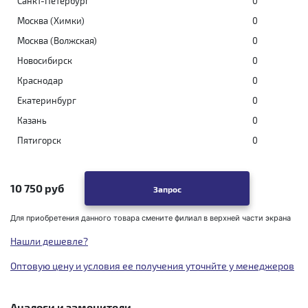
Санкт-Петербург
0
Москва (Химки)
0
Москва (Волжская)
0
Новосибирск
0
Краснодар
0
Екатеринбург
0
Казань
0
Пятигорск
0
10 750 руб
Запрос
Для приобретения данного товара смените филиал в верхней части экрана
Нашли дешевле?
Оптовую цену и условия ее получения уточнйте у менеджеров
Аналоги и заменители