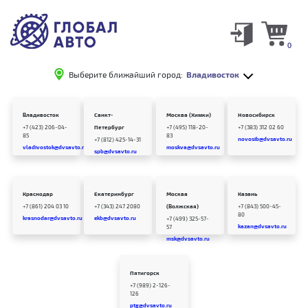
0
Выберите ближайший город:
Владивосток
Владивосток
Санкт-
Москва (Химки)
Новосибирск
+7 (423) 206-04-
Петербург
+7 (495) 118-20-
+7 (383) 312 02 60
85
83
novosib@dvsavto.ru
+7 (812) 425-14-31
vladivostok@dvsavto.ru
moskva@dvsavto.ru
spb@dvsavto.ru
Краснодар
Екатеринбург
Москва
Казань
+7 (861) 204 03 10
+7 (343) 247 2080
(Волжская)
+7 (843) 500-45-
80
krasnodar@dvsavto.ru
ekb@dvsavto.ru
+7 (499) 325-57-
kazan@dvsavto.ru
57
msk@dvsavto.ru
Пятигорск
+7 (989) 2-126-
126
ptg@dvsavto.ru