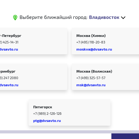
Выберите ближайший город:
Владивосток
т-Петербург
Москва (Химки)
2) 425-14-31
+7 (495) 118-20-83
dvsavto.ru
moskva@dvsavto.ru
еринбург
Москва (Волжская)
43) 247 2080
+7 (499) 325-57-57
dvsavto.ru
msk@dvsavto.ru
Пятигорск
+7 (989) 2-126-126
ptg@dvsavto.ru