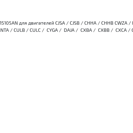
05AN для двигателей CJSA / CJSB / CHHA / CHHB CWZA / DA
CNTA / CULB / CULC / CYGA / DAJA / CXBA / CXBB / CXCA / C