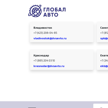
Владивосток
Санк
+7 (423) 206-04-85
+7 (81
vladivostok@dvsavto.ru
spb@
Краснодар
Екат
+7 (861) 204 03 10
+7 (3
krasnodar@dvsavto.ru
ekb@