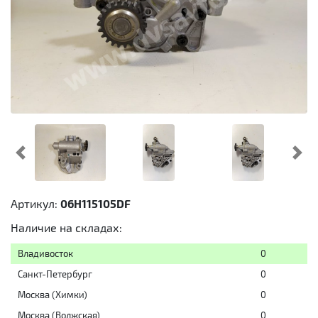
Предыдущий
Cл
Артикул:
06H115105DF
Наличие на складах:
Владивосток
0
Санкт-Петербург
0
Москва (Химки)
0
Москва (Волжская)
0