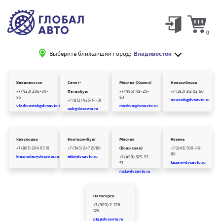
0
Выберите ближайший город:
Владивосток
Владивосток
Санкт-
Москва (Химки)
Новосибирск
+7 (423) 206-04-
Петербург
+7 (495) 118-20-
+7 (383) 312 02 60
85
83
novosib@dvsavto.ru
+7 (812) 425-14-31
vladivostok@dvsavto.ru
moskva@dvsavto.ru
spb@dvsavto.ru
Краснодар
Екатеринбург
Москва
Казань
+7 (861) 204 03 10
+7 (343) 247 2080
(Волжская)
+7 (843) 500-45-
80
krasnodar@dvsavto.ru
ekb@dvsavto.ru
+7 (499) 325-57-
kazan@dvsavto.ru
57
msk@dvsavto.ru
Пятигорск
+7 (989) 2-126-
126
ptg@dvsavto.ru