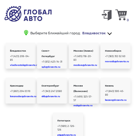
0
Выберите ближайший город:
Владивосток
Владивосток
Санкт-
Москва (Химки)
Новосибирск
+7 (423) 206-04-
Петербург
+7 (495) 118-20-
+7 (383) 312 02 60
85
83
novosib@dvsavto.ru
+7 (812) 425-14-31
vladivostok@dvsavto.ru
moskva@dvsavto.ru
spb@dvsavto.ru
Краснодар
Екатеринбург
Москва
Казань
+7 (861) 204 03 10
+7 (343) 247 2080
(Волжская)
+7 (843) 500-45-
80
krasnodar@dvsavto.ru
ekb@dvsavto.ru
+7 (499) 325-57-
kazan@dvsavto.ru
57
msk@dvsavto.ru
Пятигорск
+7 (989) 2-126-
126
ptg@dvsavto.ru