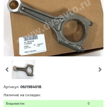
Предыдущий
Cл
Артикул:
06J198401B
Наличие на складах:
Владивосток
0