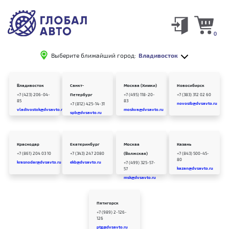
0
Выберите ближайший город:
Владивосток
Владивосток
Санкт-
Москва (Химки)
Новосибирск
+7 (423) 206-04-
Петербург
+7 (495) 118-20-
+7 (383) 312 02 60
85
83
novosib@dvsavto.ru
+7 (812) 425-14-31
vladivostok@dvsavto.ru
moskva@dvsavto.ru
spb@dvsavto.ru
Краснодар
Екатеринбург
Москва
Казань
+7 (861) 204 03 10
+7 (343) 247 2080
(Волжская)
+7 (843) 500-45-
80
krasnodar@dvsavto.ru
ekb@dvsavto.ru
+7 (499) 325-57-
kazan@dvsavto.ru
57
msk@dvsavto.ru
Пятигорск
+7 (989) 2-126-
126
ptg@dvsavto.ru