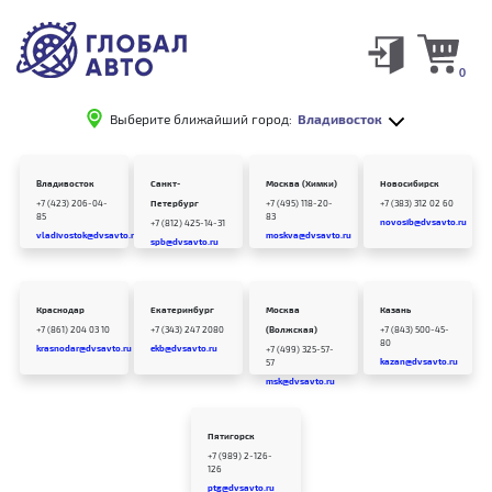
0
Выберите ближайший город:
Владивосток
Владивосток
Санкт-
Москва (Химки)
Новосибирск
+7 (423) 206-04-
Петербург
+7 (495) 118-20-
+7 (383) 312 02 60
85
83
novosib@dvsavto.ru
+7 (812) 425-14-31
vladivostok@dvsavto.ru
moskva@dvsavto.ru
spb@dvsavto.ru
Краснодар
Екатеринбург
Москва
Казань
+7 (861) 204 03 10
+7 (343) 247 2080
(Волжская)
+7 (843) 500-45-
80
krasnodar@dvsavto.ru
ekb@dvsavto.ru
+7 (499) 325-57-
kazan@dvsavto.ru
57
msk@dvsavto.ru
Пятигорск
+7 (989) 2-126-
126
ptg@dvsavto.ru