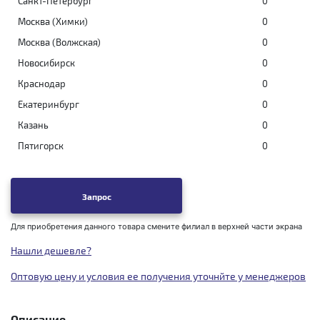
Санкт-Петербург
0
Москва (Химки)
0
Москва (Волжская)
0
Новосибирск
0
Краснодар
0
Екатеринбург
0
Казань
0
Пятигорск
0
Запрос
Для приобретения данного товара смените филиал в верхней части экрана
Нашли дешевле?
Оптовую цену и условия ее получения уточнйте у менеджеров
Описание