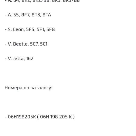
- A. S5, 8F7, 8T3, 8TA
- S. Leon, 5F5, 5F1, 5F8
- V. Beetle, 5C7, 5C1
- V. Jetta, 162
Номера по каталогу:
- 06H198205K ( 06H 198 205 K )