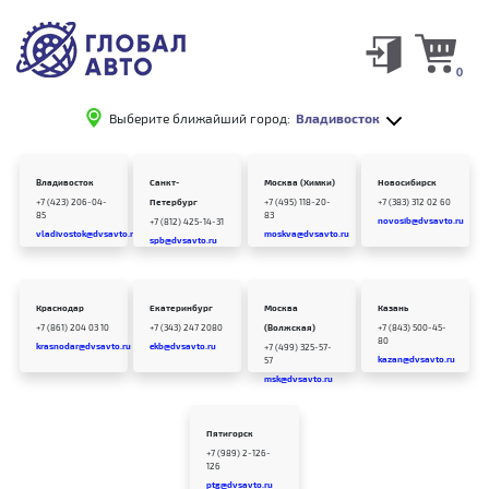
0
Выберите ближайший город:
Владивосток
Владивосток
Санкт-
Москва (Химки)
Новосибирск
+7 (423) 206-04-
Петербург
+7 (495) 118-20-
+7 (383) 312 02 60
85
83
novosib@dvsavto.ru
+7 (812) 425-14-31
vladivostok@dvsavto.ru
moskva@dvsavto.ru
spb@dvsavto.ru
Краснодар
Екатеринбург
Москва
Казань
+7 (861) 204 03 10
+7 (343) 247 2080
(Волжская)
+7 (843) 500-45-
80
krasnodar@dvsavto.ru
ekb@dvsavto.ru
+7 (499) 325-57-
kazan@dvsavto.ru
57
msk@dvsavto.ru
Пятигорск
+7 (989) 2-126-
126
ptg@dvsavto.ru