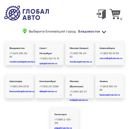
0
Выберите ближайший город:
Владивосток
Владивосток
Санкт-
Москва (Химки)
Новосибирск
+7 (423) 206-04-
Петербург
+7 (495) 118-20-
+7 (383) 312 02 60
85
83
novosib@dvsavto.ru
+7 (812) 425-14-31
vladivostok@dvsavto.ru
moskva@dvsavto.ru
spb@dvsavto.ru
Краснодар
Екатеринбург
Москва
Казань
+7 (861) 204 03 10
+7 (343) 247 2080
(Волжская)
+7 (843) 500-45-
80
krasnodar@dvsavto.ru
ekb@dvsavto.ru
+7 (499) 325-57-
kazan@dvsavto.ru
57
msk@dvsavto.ru
Пятигорск
+7 (989) 2-126-
126
ptg@dvsavto.ru