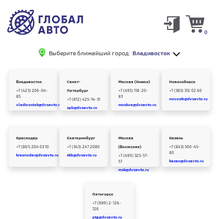
0
Выберите ближайший город:
Владивосток
Владивосток
Санкт-
Москва (Химки)
Новосибирск
+7 (423) 206-04-
Петербург
+7 (495) 118-20-
+7 (383) 312 02 60
85
83
novosib@dvsavto.ru
+7 (812) 425-14-31
vladivostok@dvsavto.ru
moskva@dvsavto.ru
spb@dvsavto.ru
Краснодар
Екатеринбург
Москва
Казань
+7 (861) 204 03 10
+7 (343) 247 2080
(Волжская)
+7 (843) 500-45-
80
krasnodar@dvsavto.ru
ekb@dvsavto.ru
+7 (499) 325-57-
kazan@dvsavto.ru
57
msk@dvsavto.ru
Пятигорск
+7 (989) 2-126-
126
ptg@dvsavto.ru