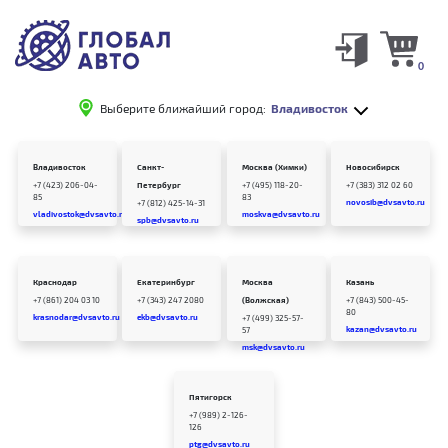
0
Выберите ближайший город:
Владивосток
Владивосток
Санкт-
Москва (Химки)
Новосибирск
+7 (423) 206-04-
Петербург
+7 (495) 118-20-
+7 (383) 312 02 60
85
83
novosib@dvsavto.ru
+7 (812) 425-14-31
vladivostok@dvsavto.ru
moskva@dvsavto.ru
spb@dvsavto.ru
Краснодар
Екатеринбург
Москва
Казань
+7 (861) 204 03 10
+7 (343) 247 2080
(Волжская)
+7 (843) 500-45-
80
krasnodar@dvsavto.ru
ekb@dvsavto.ru
+7 (499) 325-57-
kazan@dvsavto.ru
57
msk@dvsavto.ru
Пятигорск
+7 (989) 2-126-
126
ptg@dvsavto.ru