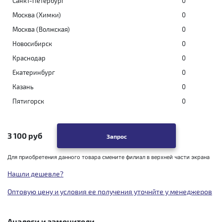
Санкт-Петербург
0
Москва (Химки)
0
Москва (Волжская)
0
Новосибирск
0
Краснодар
0
Екатеринбург
0
Казань
0
Пятигорск
0
3 100 руб
Запрос
Для приобретения данного товара смените филиал в верхней части экрана
Нашли дешевле?
Оптовую цену и условия ее получения уточнйте у менеджеров
Аналоги и заменители