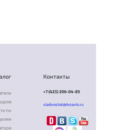
алог
Контакты
+7 (423) 206-04-85
атели
ндров
vladivostok@dvsavto.ru
ти по
делям
атура