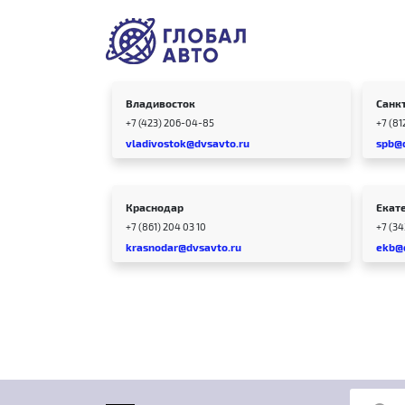
Владивосток
Санк
+7 (423) 206-04-85
+7 (81
vladivostok@dvsavto.ru
spb@
Краснодар
Екат
+7 (861) 204 03 10
+7 (3
krasnodar@dvsavto.ru
ekb@