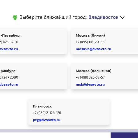
Выберите ближайший город:
Владивосток
т-Петербург
Москва (Химки)
2) 425-14-31
+7 (495) 118-20-83
dvsavto.ru
moskva@dvsavto.ru
еринбург
Москва (Волжская)
43) 247 2080
+7 (499) 325-57-57
dvsavto.ru
msk@dvsavto.ru
Пятигорск
+7 (989) 2-126-126
ptg@dvsavto.ru