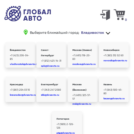
0
Выберите ближайший город:
Владивосток
Владивосток
Санкт-
Москва (Химки)
Новосибирск
+7 (423) 206-04-
Петербург
+7 (495) 118-20-
+7 (383) 312 02 60
85
83
novosib@dvsavto.ru
+7 (812) 425-14-31
vladivostok@dvsavto.ru
moskva@dvsavto.ru
spb@dvsavto.ru
Краснодар
Екатеринбург
Москва
Казань
+7 (861) 204 03 10
+7 (343) 247 2080
(Волжская)
+7 (843) 500-45-
80
krasnodar@dvsavto.ru
ekb@dvsavto.ru
+7 (499) 325-57-
kazan@dvsavto.ru
57
msk@dvsavto.ru
Пятигорск
+7 (989) 2-126-
126
ptg@dvsavto.ru