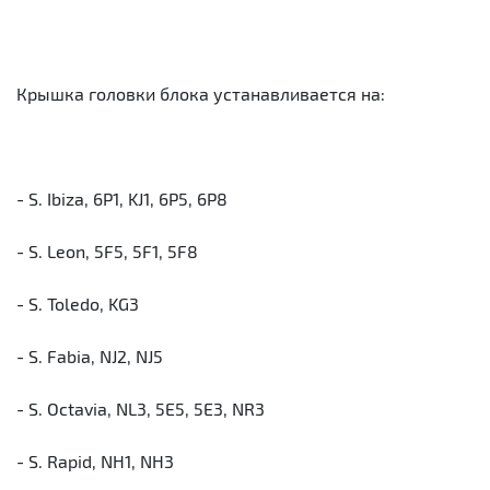
Крышка головки блока устанавливается на:
- S. Ibiza, 6P1, KJ1, 6P5, 6P8
- S. Leon, 5F5, 5F1, 5F8
- S. Toledo, KG3
- S. Fabia, NJ2, NJ5
- S. Octavia, NL3, 5E5, 5E3, NR3
- S. Rapid, NH1, NH3