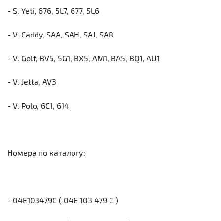
- S. Yeti, 676, 5L7, 677, 5L6
- V. Caddy, SAA, SAH, SAJ, SAB
- V. Golf, BV5, 5G1, BX5, AM1, BA5, BQ1, AU1
- V. Jetta, AV3
- V. Polo, 6C1, 614
Номера по каталогу:
- 04E103479C ( 04E 103 479 C )