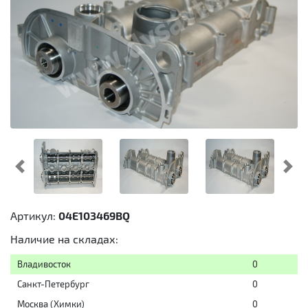
Предыдущий
Cл
Артикул:
04E103469BQ
Наличие на складах:
Владивосток
0
Санкт-Петербург
0
Москва (Химки)
0