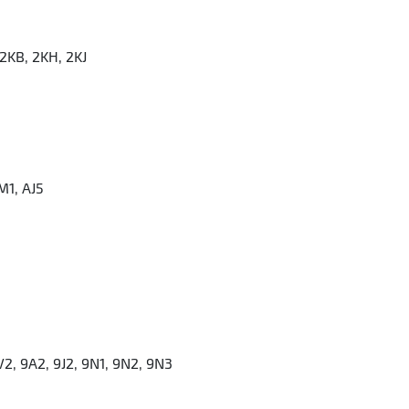
2KB, 2KH, 2KJ
5M1, AJ5
V2, 9A2, 9J2, 9N1, 9N2, 9N3