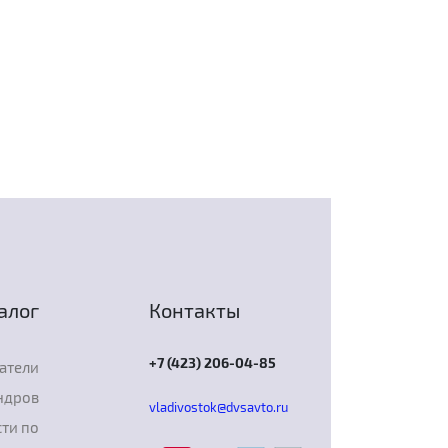
алог
Контакты
+7 (423) 206-04-85
атели
ндров
vladivostok@dvsavto.ru
ти по