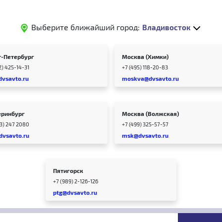
Выберите ближайший город:
Владивосток
т-Петербург
Москва (Химки)
2) 425-14-31
+7 (495) 118-20-83
dvsavto.ru
moskva@dvsavto.ru
еринбург
Москва (Волжская)
43) 247 2080
+7 (499) 325-57-57
dvsavto.ru
msk@dvsavto.ru
Пятигорск
+7 (989) 2-126-126
ptg@dvsavto.ru