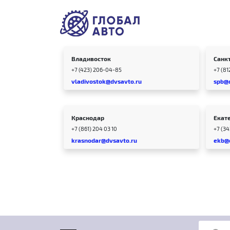
Владивосток
Санк
+7 (423) 206-04-85
+7 (81
vladivostok@dvsavto.ru
spb@
Краснодар
Екат
+7 (861) 204 03 10
+7 (3
krasnodar@dvsavto.ru
ekb@