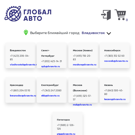
0
Выберите ближайший город:
Владивосток
Владивосток
Санкт-
Москва (Химки)
Новосибирск
+7 (423) 206-04-
Петербург
+7 (495) 118-20-
+7 (383) 312 02 60
85
83
novosib@dvsavto.ru
+7 (812) 425-14-31
vladivostok@dvsavto.ru
moskva@dvsavto.ru
spb@dvsavto.ru
Краснодар
Екатеринбург
Москва
Казань
+7 (861) 204 03 10
+7 (343) 247 2080
(Волжская)
+7 (843) 500-45-
80
krasnodar@dvsavto.ru
ekb@dvsavto.ru
+7 (499) 325-57-
kazan@dvsavto.ru
57
msk@dvsavto.ru
Пятигорск
+7 (989) 2-126-
126
ptg@dvsavto.ru