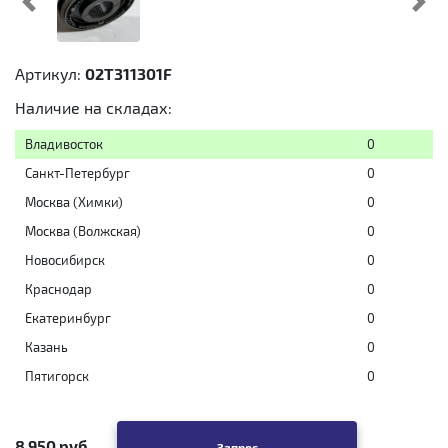
Предыдущий
Cл
Артикул:
02T311301F
Наличие на складах:
Владивосток
0
Санкт-Петербург
0
Москва (Химки)
0
Москва (Волжская)
0
Новосибирск
0
Краснодар
0
Екатеринбург
0
Казань
0
Пятигорск
0
8 950 руб
Запрос