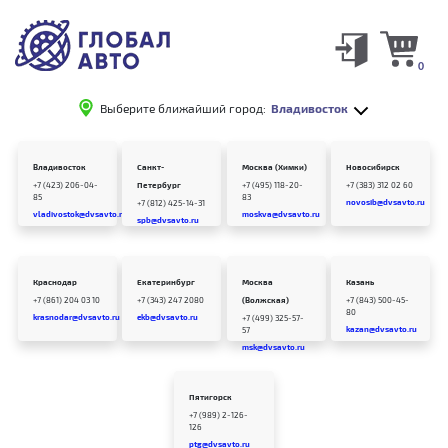
0
Выберите ближайший город:
Владивосток
Владивосток
Санкт-
Москва (Химки)
Новосибирск
+7 (423) 206-04-
Петербург
+7 (495) 118-20-
+7 (383) 312 02 60
85
83
novosib@dvsavto.ru
+7 (812) 425-14-31
vladivostok@dvsavto.ru
moskva@dvsavto.ru
spb@dvsavto.ru
Краснодар
Екатеринбург
Москва
Казань
+7 (861) 204 03 10
+7 (343) 247 2080
(Волжская)
+7 (843) 500-45-
80
krasnodar@dvsavto.ru
ekb@dvsavto.ru
+7 (499) 325-57-
kazan@dvsavto.ru
57
msk@dvsavto.ru
Пятигорск
+7 (989) 2-126-
126
ptg@dvsavto.ru