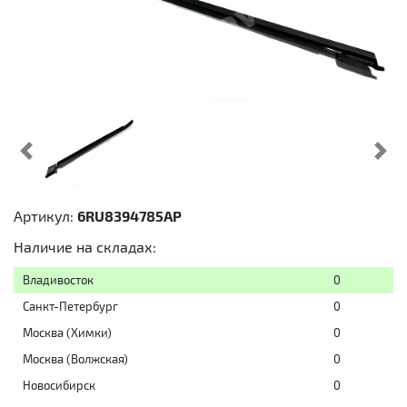
Предыдущий
Cл
Артикул:
6RU8394785AP
Наличие на складах:
Владивосток
0
Санкт-Петербург
0
Москва (Химки)
0
Москва (Волжская)
0
Новосибирск
0