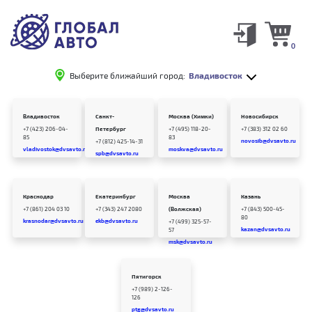
0
Выберите ближайший город:
Владивосток
Владивосток
Санкт-
Москва (Химки)
Новосибирск
+7 (423) 206-04-
Петербург
+7 (495) 118-20-
+7 (383) 312 02 60
85
83
novosib@dvsavto.ru
+7 (812) 425-14-31
vladivostok@dvsavto.ru
moskva@dvsavto.ru
spb@dvsavto.ru
Краснодар
Екатеринбург
Москва
Казань
+7 (861) 204 03 10
+7 (343) 247 2080
(Волжская)
+7 (843) 500-45-
80
krasnodar@dvsavto.ru
ekb@dvsavto.ru
+7 (499) 325-57-
kazan@dvsavto.ru
57
msk@dvsavto.ru
Пятигорск
+7 (989) 2-126-
126
ptg@dvsavto.ru