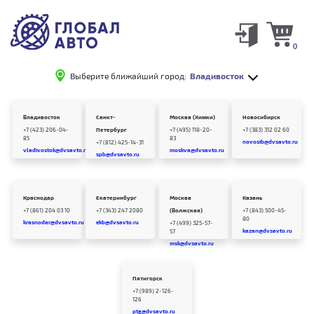
0
Выберите ближайший город:
Владивосток
Владивосток
Санкт-
Москва (Химки)
Новосибирск
+7 (423) 206-04-
Петербург
+7 (495) 118-20-
+7 (383) 312 02 60
85
83
novosib@dvsavto.ru
+7 (812) 425-14-31
vladivostok@dvsavto.ru
moskva@dvsavto.ru
spb@dvsavto.ru
Краснодар
Екатеринбург
Москва
Казань
+7 (861) 204 03 10
+7 (343) 247 2080
(Волжская)
+7 (843) 500-45-
80
krasnodar@dvsavto.ru
ekb@dvsavto.ru
+7 (499) 325-57-
kazan@dvsavto.ru
57
msk@dvsavto.ru
Пятигорск
+7 (989) 2-126-
126
ptg@dvsavto.ru