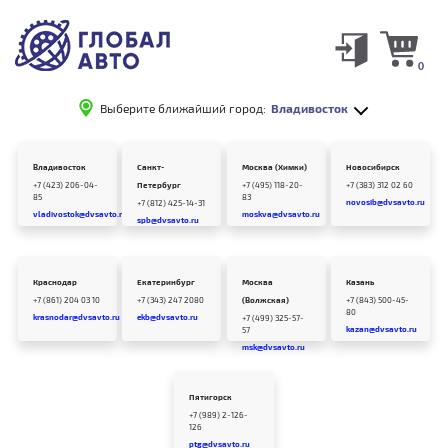
0
Выберите ближайший город:
Владивосток
Владивосток
Санкт-
Москва (Химки)
Новосибирск
+7 (423) 206-04-
Петербург
+7 (495) 118-20-
+7 (383) 312 02 60
85
83
novosib@dvsavto.ru
+7 (812) 425-14-31
vladivostok@dvsavto.ru
moskva@dvsavto.ru
spb@dvsavto.ru
Краснодар
Екатеринбург
Москва
Казань
+7 (861) 204 03 10
+7 (343) 247 2080
(Волжская)
+7 (843) 500-45-
80
krasnodar@dvsavto.ru
ekb@dvsavto.ru
+7 (499) 325-57-
kazan@dvsavto.ru
57
msk@dvsavto.ru
Пятигорск
+7 (989) 2-126-
126
ptg@dvsavto.ru