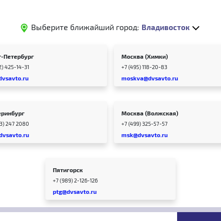
Выберите ближайший город:
Владивосток
т-Петербург
Москва (Химки)
2) 425-14-31
+7 (495) 118-20-83
dvsavto.ru
moskva@dvsavto.ru
еринбург
Москва (Волжская)
43) 247 2080
+7 (499) 325-57-57
dvsavto.ru
msk@dvsavto.ru
Пятигорск
+7 (989) 2-126-126
ptg@dvsavto.ru