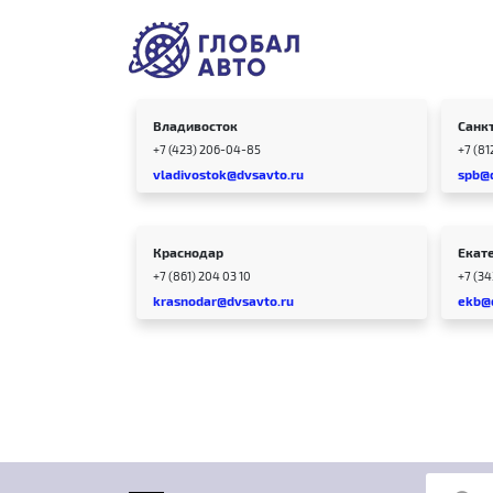
Владивосток
Санк
+7 (423) 206-04-85
+7 (81
vladivostok@dvsavto.ru
spb@
Краснодар
Екат
+7 (861) 204 03 10
+7 (3
krasnodar@dvsavto.ru
ekb@