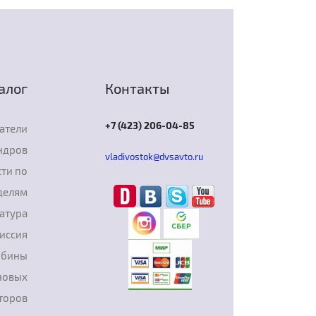
алог
Контакты
+7 (423) 206-04-85
атели
ндров
vladivostok@dvsavto.ru
ти по
делям
атура
иссия
рбины
новых
торов