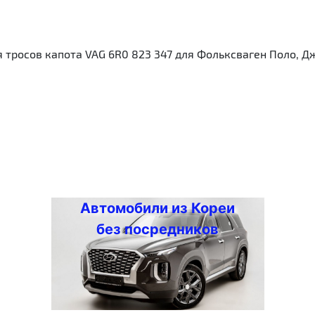
тросов капота VAG 6R0 823 347 для Фольксваген Поло, Дже
Автомобили из Кореи
без посредников