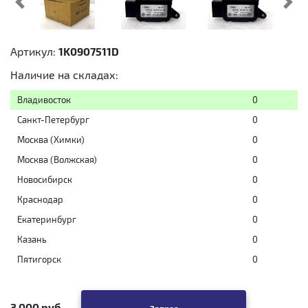
Предыдущий
Cл
Артикул:
1K0907511D
Наличие на складах:
Владивосток
0
Санкт-Петербург
0
Москва (Химки)
0
Москва (Волжская)
0
Новосибирск
0
Краснодар
0
Екатеринбург
0
Казань
0
Пятигорск
0
3 000 руб