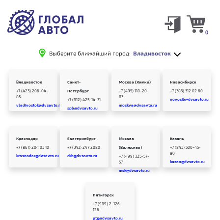
0
Выберите ближайший город:
Владивосток
Владивосток
Санкт-
Москва (Химки)
Новосибирск
+7 (423) 206-04-
Петербург
+7 (495) 118-20-
+7 (383) 312 02 60
85
83
novosib@dvsavto.ru
+7 (812) 425-14-31
vladivostok@dvsavto.ru
moskva@dvsavto.ru
spb@dvsavto.ru
Краснодар
Екатеринбург
Москва
Казань
+7 (861) 204 03 10
+7 (343) 247 2080
(Волжская)
+7 (843) 500-45-
80
krasnodar@dvsavto.ru
ekb@dvsavto.ru
+7 (499) 325-57-
kazan@dvsavto.ru
57
msk@dvsavto.ru
Пятигорск
+7 (989) 2-126-
126
ptg@dvsavto.ru