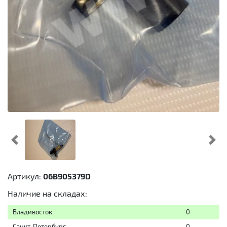
Предыдущий
Cл
Артикул:
06B905379D
Наличие на складах:
Владивосток
0
Санкт-Петербург
0