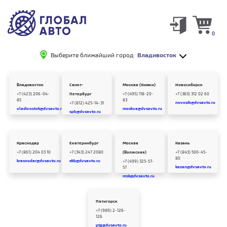
0
Выберите ближайший город:
Владивосток
Владивосток
Санкт-
Москва (Химки)
Новосибирск
+7 (423) 206-04-
Петербург
+7 (495) 118-20-
+7 (383) 312 02 60
85
83
novosib@dvsavto.ru
+7 (812) 425-14-31
vladivostok@dvsavto.ru
moskva@dvsavto.ru
spb@dvsavto.ru
Краснодар
Екатеринбург
Москва
Казань
+7 (861) 204 03 10
+7 (343) 247 2080
(Волжская)
+7 (843) 500-45-
80
krasnodar@dvsavto.ru
ekb@dvsavto.ru
+7 (499) 325-57-
kazan@dvsavto.ru
57
msk@dvsavto.ru
Пятигорск
+7 (989) 2-126-
126
ptg@dvsavto.ru