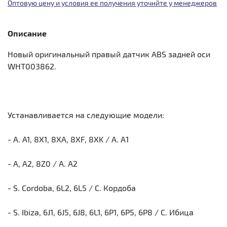
Оптовую цену и условия ее получения уточнйте у менеджеров
Описание
Новый оригинальный правый датчик ABS задней оси
WHT003862.
Устанавливается на следующие модели:
- A. A1, 8X1, 8XA, 8XF, 8XK / А. А1
- A, A2, 8Z0 / А. А2
- S. Cordoba, 6L2, 6L5 / С. Кордоба
- S. Ibiza, 6J1, 6J5, 6J8, 6L1, 6P1, 6P5, 6P8 / С. Ибица