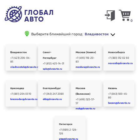
0
Выберите ближайший город:
Владивосток
Владивосток
Санкт-
Москва (Химки)
Новосибирск
+7 (423) 206-04-
Петербург
+7 (495) 118-20-
+7 (383) 312 02 60
85
83
novosib@dvsavto.ru
+7 (812) 425-14-31
vladivostok@dvsavto.ru
moskva@dvsavto.ru
spb@dvsavto.ru
Краснодар
Екатеринбург
Москва
Казань
+7 (861) 204 03 10
+7 (343) 247 2080
(Волжская)
+7 (843) 500-45-
80
krasnodar@dvsavto.ru
ekb@dvsavto.ru
+7 (499) 325-57-
kazan@dvsavto.ru
57
msk@dvsavto.ru
Пятигорск
+7 (989) 2-126-
126
ptg@dvsavto.ru