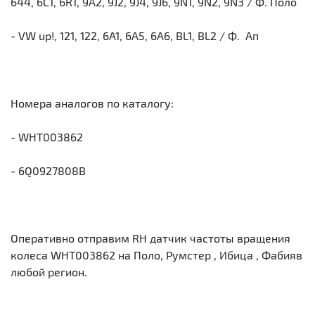
644, 6C1, 6R1, 9A2, 9J2, 9J4, 9J6, 9N1, 9N2, 9N3 / Ф. Поло
- VW up!, 121, 122, 6A1, 6A5, 6A6, BL1, BL2 / Ф. Ап
Номера аналогов по каталогу:
- WHT003862
- 6Q0927808B
Оперативно отправим RH датчик частоты вращения
колеса WHT003862 на Поло, Румстер , Ибица , Фабияв
любой регион.