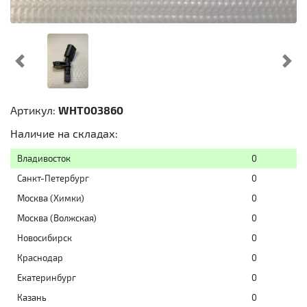
Предыдущий
Cл
Артикул:
WHT003860
Наличие на складах:
Владивосток
0
Санкт-Петербург
0
Москва (Химки)
0
Москва (Волжская)
0
Новосибирск
0
Краснодар
0
Екатеринбург
0
Казань
0