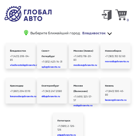
0
Выберите ближайший город:
Владивосток
Владивосток
Санкт-
Москва (Химки)
Новосибирск
+7 (423) 206-04-
Петербург
+7 (495) 118-20-
+7 (383) 312 02 60
85
83
novosib@dvsavto.ru
+7 (812) 425-14-31
vladivostok@dvsavto.ru
moskva@dvsavto.ru
spb@dvsavto.ru
Краснодар
Екатеринбург
Москва
Казань
+7 (861) 204 03 10
+7 (343) 247 2080
(Волжская)
+7 (843) 500-45-
80
krasnodar@dvsavto.ru
ekb@dvsavto.ru
+7 (499) 325-57-
kazan@dvsavto.ru
57
msk@dvsavto.ru
Пятигорск
+7 (989) 2-126-
126
ptg@dvsavto.ru