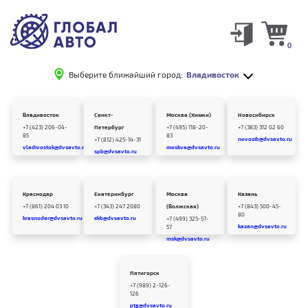
0
Выберите ближайший город:
Владивосток
Владивосток
Санкт-
Москва (Химки)
Новосибирск
+7 (423) 206-04-
Петербург
+7 (495) 118-20-
+7 (383) 312 02 60
85
83
novosib@dvsavto.ru
+7 (812) 425-14-31
vladivostok@dvsavto.ru
moskva@dvsavto.ru
spb@dvsavto.ru
Краснодар
Екатеринбург
Москва
Казань
+7 (861) 204 03 10
+7 (343) 247 2080
(Волжская)
+7 (843) 500-45-
80
krasnodar@dvsavto.ru
ekb@dvsavto.ru
+7 (499) 325-57-
kazan@dvsavto.ru
57
msk@dvsavto.ru
Пятигорск
+7 (989) 2-126-
126
ptg@dvsavto.ru