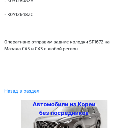
- K0Y12648ZA
- K0Y12648ZC
Оперативно отправим задние колодки SP1672 на
Мазада СХ5 и СХ3 в любой регион.
Назад в раздел
Автомобили из Кореи
без посредников