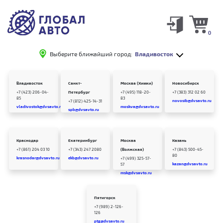
0
Выберите ближайший город:
Владивосток
Владивосток
Санкт-
Москва (Химки)
Новосибирск
+7 (423) 206-04-
Петербург
+7 (495) 118-20-
+7 (383) 312 02 60
85
83
novosib@dvsavto.ru
+7 (812) 425-14-31
vladivostok@dvsavto.ru
moskva@dvsavto.ru
spb@dvsavto.ru
Краснодар
Екатеринбург
Москва
Казань
+7 (861) 204 03 10
+7 (343) 247 2080
(Волжская)
+7 (843) 500-45-
80
krasnodar@dvsavto.ru
ekb@dvsavto.ru
+7 (499) 325-57-
kazan@dvsavto.ru
57
msk@dvsavto.ru
Пятигорск
+7 (989) 2-126-
126
ptg@dvsavto.ru