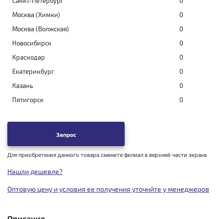
Санкт-Петербург
0
Москва (Химки)
0
Москва (Волжская)
0
Новосибирск
0
Краснодар
0
Екатеринбург
0
Казань
0
Пятигорск
0
Запрос
Для приобретения данного товара смените филиал в верхней части экрана
Нашли дешевле?
Оптовую цену и условия ее получения уточнйте у менеджеров
Описание