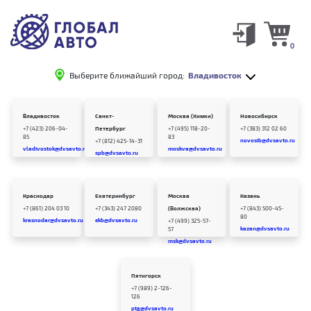
0
Выберите ближайший город:
Владивосток
Владивосток
Санкт-
Москва (Химки)
Новосибирск
+7 (423) 206-04-
Петербург
+7 (495) 118-20-
+7 (383) 312 02 60
85
83
novosib@dvsavto.ru
+7 (812) 425-14-31
vladivostok@dvsavto.ru
moskva@dvsavto.ru
spb@dvsavto.ru
Краснодар
Екатеринбург
Москва
Казань
+7 (861) 204 03 10
+7 (343) 247 2080
(Волжская)
+7 (843) 500-45-
80
krasnodar@dvsavto.ru
ekb@dvsavto.ru
+7 (499) 325-57-
kazan@dvsavto.ru
57
msk@dvsavto.ru
Пятигорск
+7 (989) 2-126-
126
ptg@dvsavto.ru