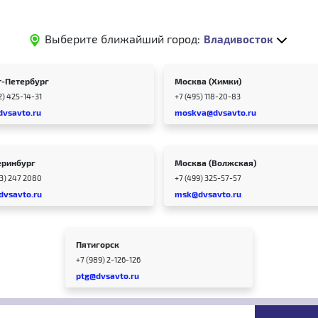
Выберите ближайший город:
Владивосток
т-Петербург
Москва (Химки)
2) 425-14-31
+7 (495) 118-20-83
dvsavto.ru
moskva@dvsavto.ru
еринбург
Москва (Волжская)
43) 247 2080
+7 (499) 325-57-57
dvsavto.ru
msk@dvsavto.ru
Пятигорск
+7 (989) 2-126-126
ptg@dvsavto.ru