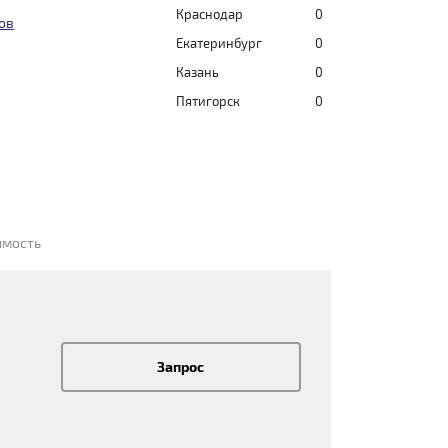
Краснодар
0
ов
Екатеринбург
0
Казань
0
Пятигорск
0
имость
Запрос