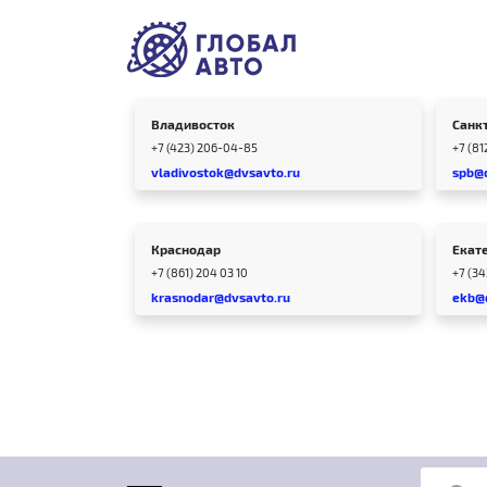
Владивосток
Санк
+7 (423) 206-04-85
+7 (81
vladivostok@dvsavto.ru
spb@
Краснодар
Екат
+7 (861) 204 03 10
+7 (3
krasnodar@dvsavto.ru
ekb@