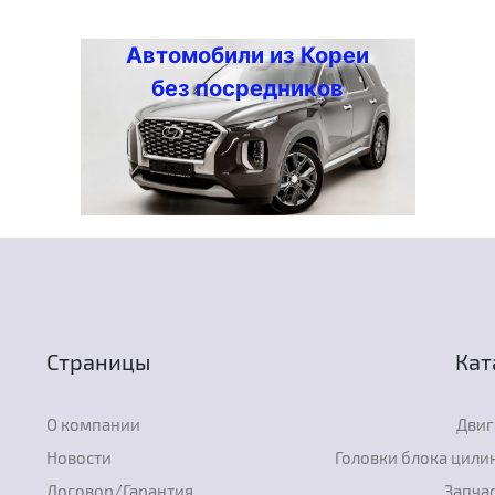
Автомобили из Кореи
без посредников
Страницы
Кат
О компании
Двиг
Новости
Головки блока цили
Договор/Гарантия
Запчас