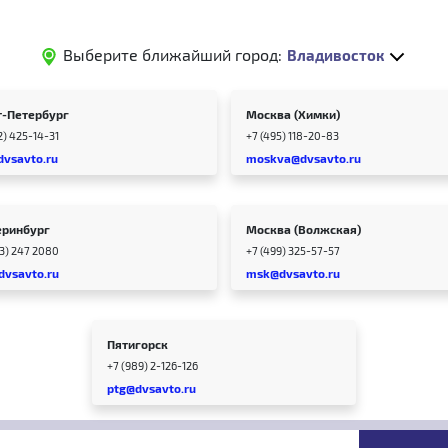
Выберите ближайший город:
Владивосток
т-Петербург
Москва (Химки)
2) 425-14-31
+7 (495) 118-20-83
dvsavto.ru
moskva@dvsavto.ru
еринбург
Москва (Волжская)
43) 247 2080
+7 (499) 325-57-57
dvsavto.ru
msk@dvsavto.ru
Пятигорск
+7 (989) 2-126-126
ptg@dvsavto.ru