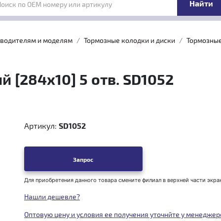
Поиск по OEM номеру или артикулу
зводителям и моделям
Тормозные колодки и диски
Тормозные
 [284x10] 5 отв. SD1052
Артикул:
SD1052
Запрос
Для приобретения данного товара смените филиал в верхней части экра
Нашли дешевле?
Оптовую цену и условия ее получения уточнйте у менеджер