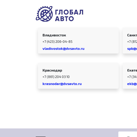
Владивосток
Санк
+7 (423) 206-04-85
+7 (81
vladivostok@dvsavto.ru
spb@
Краснодар
Екат
+7 (861) 204 03 10
+7 (3
krasnodar@dvsavto.ru
ekb@