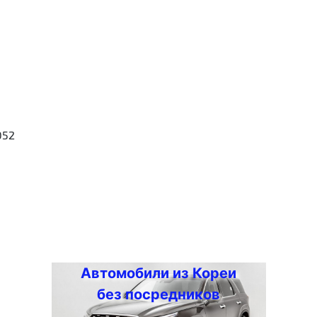
052
Автомобили из Кореи
без посредников