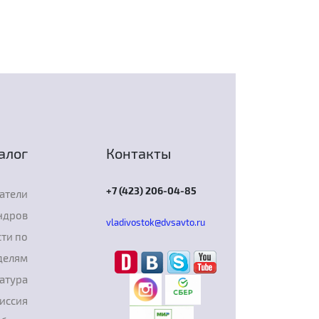
алог
Контакты
+7 (423) 206-04-85
атели
ндров
vladivostok@dvsavto.ru
ти по
делям
атура
иссия