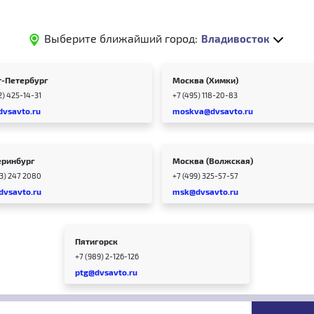
Выберите ближайший город:
Владивосток
т-Петербург
Москва (Химки)
2) 425-14-31
+7 (495) 118-20-83
dvsavto.ru
moskva@dvsavto.ru
еринбург
Москва (Волжская)
43) 247 2080
+7 (499) 325-57-57
dvsavto.ru
msk@dvsavto.ru
Пятигорск
+7 (989) 2-126-126
ptg@dvsavto.ru