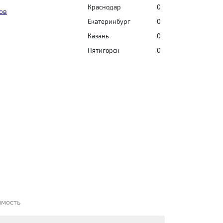
Краснодар
0
ов
Екатеринбург
0
Казань
0
Пятигорск
0
имость