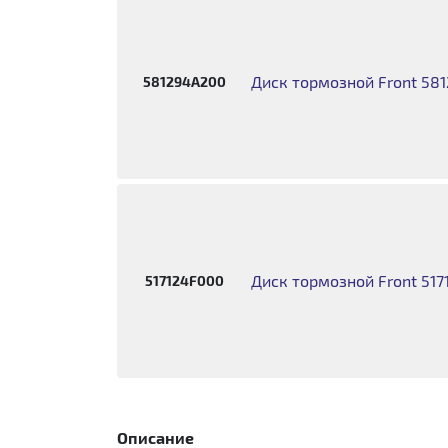
Диск тормозной Front 5812
581294A200
Диск тормозной Front 5171
517124F000
Описание