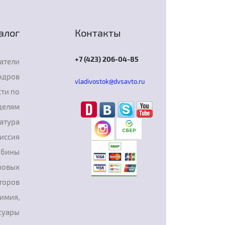
алог
Контакты
+7 (423) 206-04-85
атели
ндров
vladivostok@dvsavto.ru
ти по
делям
атура
иссия
рбины
новых
торов
химия,
суары