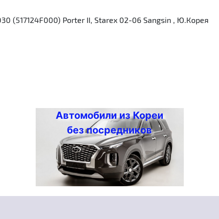
 (517124F000) Porter II, Starex 02-06 Sangsin , Ю.Корея
Автомобили из Кореи
без посредников