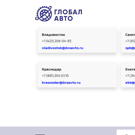
Владивосток
Санк
+7 (423) 206-04-85
+7 (81
vladivostok@dvsavto.ru
spb@
Краснодар
Екат
+7 (861) 204 03 10
+7 (3
krasnodar@dvsavto.ru
ekb@