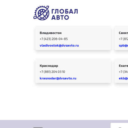
Владивосток
Санк
+7 (423) 206-04-85
+7 (81
vladivostok@dvsavto.ru
spb@
Краснодар
Екат
+7 (861) 204 03 10
+7 (3
krasnodar@dvsavto.ru
ekb@