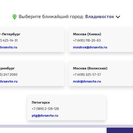
Выберите ближайший город:
Владивосток
т-Петербург
Москва (Химки)
2) 425-14-31
+7 (495) 118-20-83
dvsavto.ru
moskva@dvsavto.ru
еринбург
Москва (Волжская)
43) 247 2080
+7 (499) 325-57-57
dvsavto.ru
msk@dvsavto.ru
Пятигорск
+7 (989) 2-126-126
ptg@dvsavto.ru