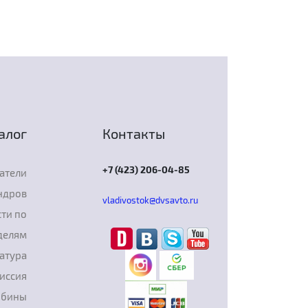
алог
Контакты
+7 (423) 206-04-85
атели
ндров
vladivostok@dvsavto.ru
ти по
делям
атура
иссия
рбины