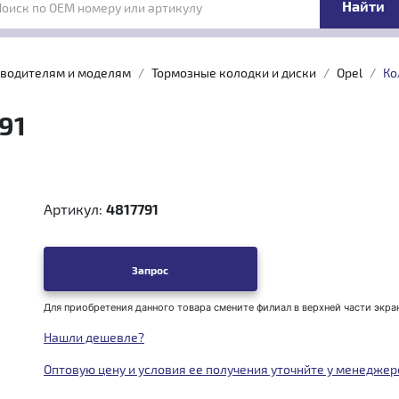
Поиск по OEM номеру или артикулу
зводителям и моделям
Тормозные колодки и диски
Opel
Ко
91
Артикул:
4817791
Запрос
Для приобретения данного товара смените филиал в верхней части экра
Нашли дешевле?
Оптовую цену и условия ее получения уточнйте у менеджер