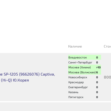
Наличие
Сто
Владивосток
0
Санкт-Петербург
0
Москва (Химки)
>10
Москва (Волжская)
6
 SP-1205 (96626076) Captiva,
800
Новосибирск
0
n (Hi-Q) Ю.Корея
Краснодар
0
Екатеринбург
0
Казань
0
Пятигорск
0