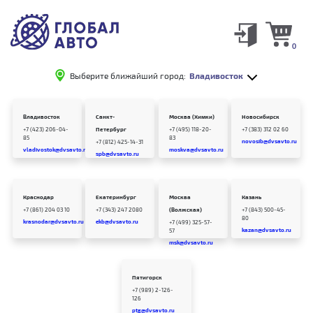
0
Выберите ближайший город:
Владивосток
Владивосток
Санкт-
Москва (Химки)
Новосибирск
+7 (423) 206-04-
Петербург
+7 (495) 118-20-
+7 (383) 312 02 60
85
83
novosib@dvsavto.ru
+7 (812) 425-14-31
vladivostok@dvsavto.ru
moskva@dvsavto.ru
spb@dvsavto.ru
Краснодар
Екатеринбург
Москва
Казань
+7 (861) 204 03 10
+7 (343) 247 2080
(Волжская)
+7 (843) 500-45-
80
krasnodar@dvsavto.ru
ekb@dvsavto.ru
+7 (499) 325-57-
kazan@dvsavto.ru
57
msk@dvsavto.ru
Пятигорск
+7 (989) 2-126-
126
ptg@dvsavto.ru