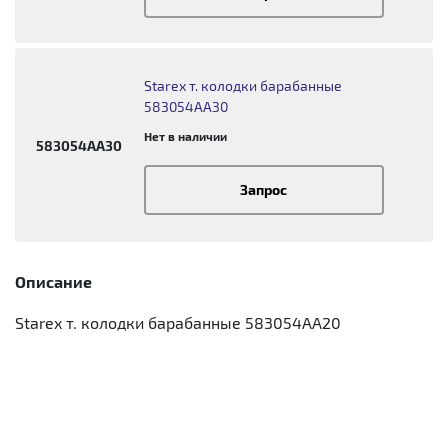
Starex т. колодки барабанные
583054AA30
Нет в наличии
583054AA30
Запрос
Описание
Starex т. колодки барабанные 583054AA20