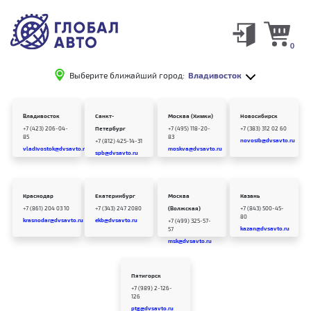
0
Выберите ближайший город:
Владивосток
Владивосток
Санкт-
Москва (Химки)
Новосибирск
+7 (423) 206-04-
Петербург
+7 (495) 118-20-
+7 (383) 312 02 60
85
83
novosib@dvsavto.ru
+7 (812) 425-14-31
vladivostok@dvsavto.ru
moskva@dvsavto.ru
spb@dvsavto.ru
Краснодар
Екатеринбург
Москва
Казань
+7 (861) 204 03 10
+7 (343) 247 2080
(Волжская)
+7 (843) 500-45-
80
krasnodar@dvsavto.ru
ekb@dvsavto.ru
+7 (499) 325-57-
kazan@dvsavto.ru
57
msk@dvsavto.ru
Пятигорск
+7 (989) 2-126-
126
ptg@dvsavto.ru