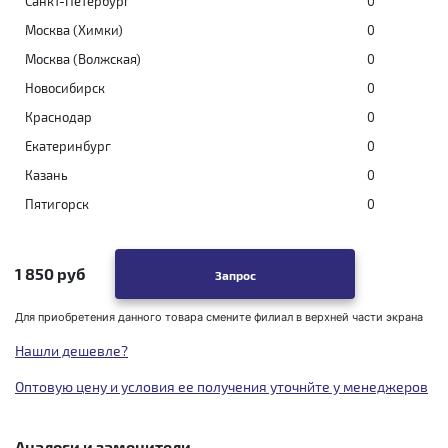
Санкт-Петербург
0
Москва (Химки)
0
Москва (Волжская)
0
Новосибирск
0
Краснодар
0
Екатеринбург
0
Казань
0
Пятигорск
0
1 850 руб
Запрос
Для приобретения данного товара смените филиал в верхней части экрана
Нашли дешевле?
Оптовую цену и условия ее получения уточнйте у менеджеров
Аналоги и заменители