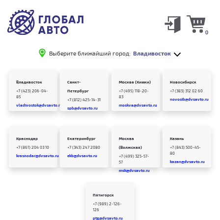
0
Выберите ближайший город:
Владивосток
Владивосток
Санкт-
Москва (Химки)
Новосибирск
+7 (423) 206-04-
Петербург
+7 (495) 118-20-
+7 (383) 312 02 60
85
83
novosib@dvsavto.ru
+7 (812) 425-14-31
vladivostok@dvsavto.ru
moskva@dvsavto.ru
spb@dvsavto.ru
Краснодар
Екатеринбург
Москва
Казань
+7 (861) 204 03 10
+7 (343) 247 2080
(Волжская)
+7 (843) 500-45-
80
krasnodar@dvsavto.ru
ekb@dvsavto.ru
+7 (499) 325-57-
kazan@dvsavto.ru
57
msk@dvsavto.ru
Пятигорск
+7 (989) 2-126-
126
ptg@dvsavto.ru