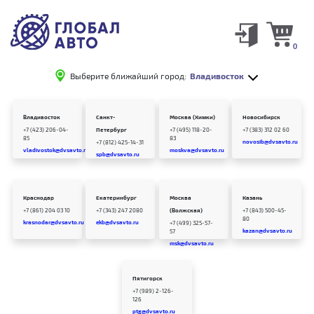
0
Выберите ближайший город:
Владивосток
Владивосток
Санкт-
Москва (Химки)
Новосибирск
+7 (423) 206-04-
Петербург
+7 (495) 118-20-
+7 (383) 312 02 60
85
83
novosib@dvsavto.ru
+7 (812) 425-14-31
vladivostok@dvsavto.ru
moskva@dvsavto.ru
spb@dvsavto.ru
Краснодар
Екатеринбург
Москва
Казань
+7 (861) 204 03 10
+7 (343) 247 2080
(Волжская)
+7 (843) 500-45-
80
krasnodar@dvsavto.ru
ekb@dvsavto.ru
+7 (499) 325-57-
kazan@dvsavto.ru
57
msk@dvsavto.ru
Пятигорск
+7 (989) 2-126-
126
ptg@dvsavto.ru