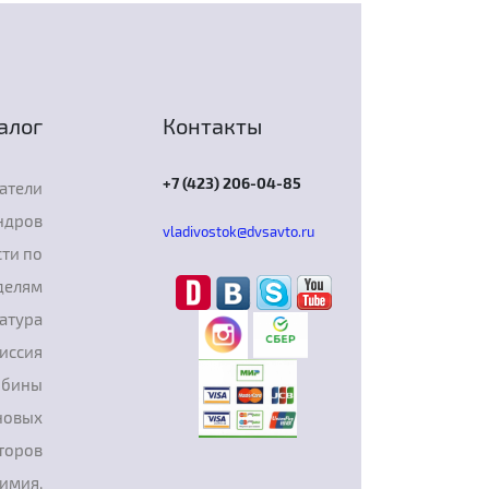
алог
Контакты
+7 (423) 206-04-85
атели
ндров
vladivostok@dvsavto.ru
ти по
делям
атура
иссия
рбины
новых
торов
химия,