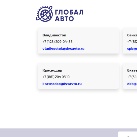
Владивосток
Санк
+7 (423) 206-04-85
+7 (81
vladivostok@dvsavto.ru
spb@
Краснодар
Екат
+7 (861) 204 03 10
+7 (3
krasnodar@dvsavto.ru
ekb@