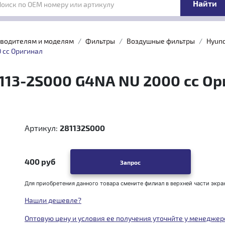
Поиск по OEM номеру или артикулу
зводителям и моделям
Фильтры
Воздушные фильтры
Hyund
 cc Оригинал
13-2S000 G4NA NU 2000 cc Ор
Артикул:
281132S000
400 руб
Запрос
Для приобретения данного товара смените филиал в верхней части экра
Нашли дешевле?
Оптовую цену и условия ее получения уточнйте у менеджер