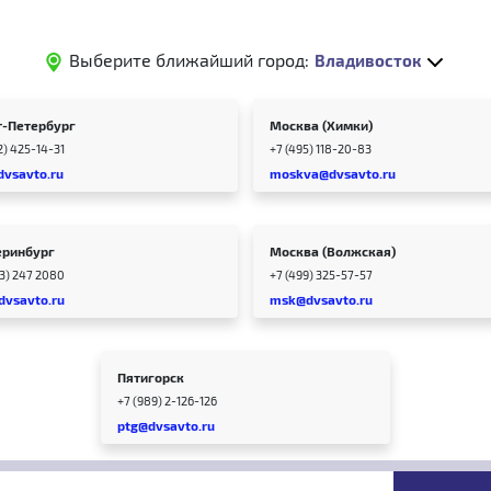
Выберите ближайший город:
Владивосток
т-Петербург
Москва (Химки)
2) 425-14-31
+7 (495) 118-20-83
dvsavto.ru
moskva@dvsavto.ru
еринбург
Москва (Волжская)
43) 247 2080
+7 (499) 325-57-57
dvsavto.ru
msk@dvsavto.ru
Пятигорск
+7 (989) 2-126-126
ptg@dvsavto.ru