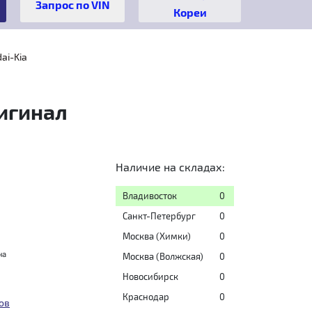
Кореи
ai-Kia
игинал
Наличие на складах:
Владивосток
0
Санкт-Петербург
0
Москва (Химки)
0
на
Москва (Волжская)
0
Новосибирск
0
Краснодар
0
ов