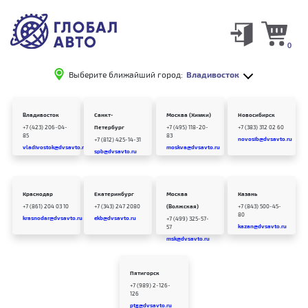
0
Выберите ближайший город:
Владивосток
Владивосток
Санкт-
Москва (Химки)
Новосибирск
+7 (423) 206-04-
Петербург
+7 (495) 118-20-
+7 (383) 312 02 60
85
83
novosib@dvsavto.ru
+7 (812) 425-14-31
vladivostok@dvsavto.ru
moskva@dvsavto.ru
spb@dvsavto.ru
Краснодар
Екатеринбург
Москва
Казань
+7 (861) 204 03 10
+7 (343) 247 2080
(Волжская)
+7 (843) 500-45-
80
krasnodar@dvsavto.ru
ekb@dvsavto.ru
+7 (499) 325-57-
kazan@dvsavto.ru
57
msk@dvsavto.ru
Пятигорск
+7 (989) 2-126-
126
ptg@dvsavto.ru