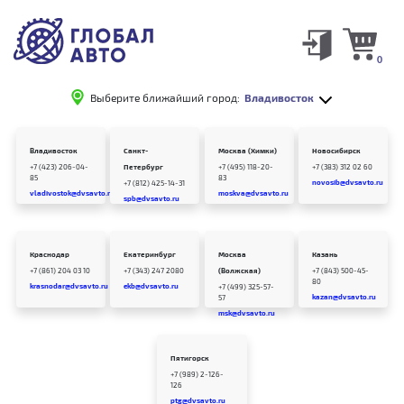
0
Выберите ближайший город:
Владивосток
Владивосток
Санкт-
Москва (Химки)
Новосибирск
+7 (423) 206-04-
Петербург
+7 (495) 118-20-
+7 (383) 312 02 60
85
83
novosib@dvsavto.ru
+7 (812) 425-14-31
vladivostok@dvsavto.ru
moskva@dvsavto.ru
spb@dvsavto.ru
Краснодар
Екатеринбург
Москва
Казань
+7 (861) 204 03 10
+7 (343) 247 2080
(Волжская)
+7 (843) 500-45-
80
krasnodar@dvsavto.ru
ekb@dvsavto.ru
+7 (499) 325-57-
kazan@dvsavto.ru
57
msk@dvsavto.ru
Пятигорск
+7 (989) 2-126-
126
ptg@dvsavto.ru