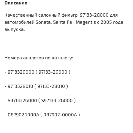
Описание
Качественный салонный фильтр 97133-2G000 для
автомобилей Sonata, Santa Fe , Magentis с 2005 года
выпуска.
Номера аналогов по каталогу:
- 971332G000 ( 97133-2G000 )
- 971332B010 ( 97133-2B010 )
- S971332G000 ( S97133-2G000 )
- 087902G000A ( 087902-G000A )