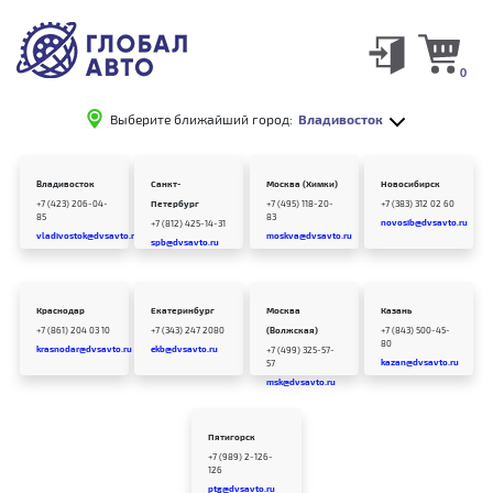
0
Выберите ближайший город:
Владивосток
Владивосток
Санкт-
Москва (Химки)
Новосибирск
+7 (423) 206-04-
Петербург
+7 (495) 118-20-
+7 (383) 312 02 60
85
83
novosib@dvsavto.ru
+7 (812) 425-14-31
vladivostok@dvsavto.ru
moskva@dvsavto.ru
spb@dvsavto.ru
Краснодар
Екатеринбург
Москва
Казань
+7 (861) 204 03 10
+7 (343) 247 2080
(Волжская)
+7 (843) 500-45-
80
krasnodar@dvsavto.ru
ekb@dvsavto.ru
+7 (499) 325-57-
kazan@dvsavto.ru
57
msk@dvsavto.ru
Пятигорск
+7 (989) 2-126-
126
ptg@dvsavto.ru