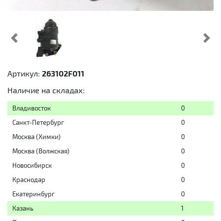
Предыдущий
Cл
Артикул:
263102F011
Наличие на складах:
Владивосток
0
Санкт-Петербург
0
Москва (Химки)
0
Москва (Волжская)
0
Новосибирск
0
Краснодар
0
Екатеринбург
0
Казань
1