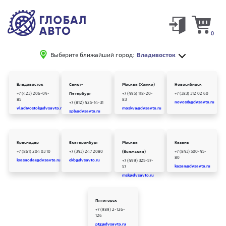
0
Выберите ближайший город:
Владивосток
Владивосток
Санкт-
Москва (Химки)
Новосибирск
+7 (423) 206-04-
Петербург
+7 (495) 118-20-
+7 (383) 312 02 60
85
83
novosib@dvsavto.ru
+7 (812) 425-14-31
vladivostok@dvsavto.ru
moskva@dvsavto.ru
spb@dvsavto.ru
Краснодар
Екатеринбург
Москва
Казань
+7 (861) 204 03 10
+7 (343) 247 2080
(Волжская)
+7 (843) 500-45-
80
krasnodar@dvsavto.ru
ekb@dvsavto.ru
+7 (499) 325-57-
kazan@dvsavto.ru
57
msk@dvsavto.ru
Пятигорск
+7 (989) 2-126-
126
ptg@dvsavto.ru