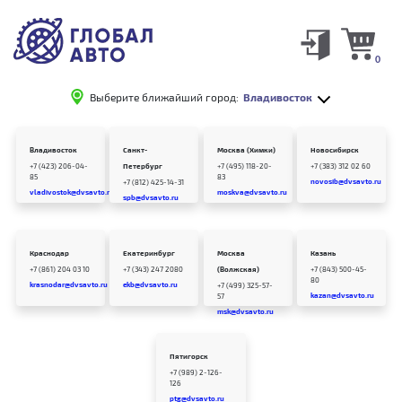
0
Выберите ближайший город:
Владивосток
Владивосток
Санкт-
Москва (Химки)
Новосибирск
+7 (423) 206-04-
Петербург
+7 (495) 118-20-
+7 (383) 312 02 60
85
83
novosib@dvsavto.ru
+7 (812) 425-14-31
vladivostok@dvsavto.ru
moskva@dvsavto.ru
spb@dvsavto.ru
Краснодар
Екатеринбург
Москва
Казань
+7 (861) 204 03 10
+7 (343) 247 2080
(Волжская)
+7 (843) 500-45-
80
krasnodar@dvsavto.ru
ekb@dvsavto.ru
+7 (499) 325-57-
kazan@dvsavto.ru
57
msk@dvsavto.ru
Пятигорск
+7 (989) 2-126-
126
ptg@dvsavto.ru