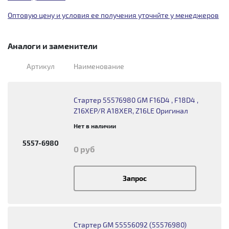
Оптовую цену и условия ее получения уточнйте у менеджеров
Аналоги и заменители
Артикул
Наименование
Стартер 55576980 GM F16D4 , F18D4 ,
Z16XEP/R A18XER, Z16LE Оригинал
Нет в наличии
5557-6980
0 руб
Запрос
Стартер GM 55556092 (55576980)