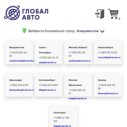
0
Выберите ближайший город:
Владивосток
Владивосток
Санкт-
Москва (Химки)
Новосибирск
+7 (423) 206-04-
Петербург
+7 (495) 118-20-
+7 (383) 312 02 60
85
83
novosib@dvsavto.ru
+7 (812) 425-14-31
vladivostok@dvsavto.ru
moskva@dvsavto.ru
spb@dvsavto.ru
Краснодар
Екатеринбург
Москва
Казань
+7 (861) 204 03 10
+7 (343) 247 2080
(Волжская)
+7 (843) 500-45-
80
krasnodar@dvsavto.ru
ekb@dvsavto.ru
+7 (499) 325-57-
kazan@dvsavto.ru
57
msk@dvsavto.ru
Пятигорск
+7 (989) 2-126-
126
ptg@dvsavto.ru