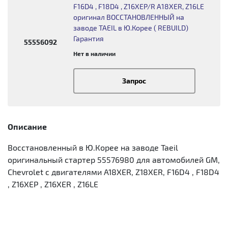
F16D4 , F18D4 , Z16XEP/R A18XER, Z16LE
оригинал ВОССТАНОВЛЕННЫЙ на
заводе TAEIL в Ю.Корее ( REBUILD)
Гарантия
55556092
Нет в наличии
Запрос
Описание
Восстановленный в Ю.Корее на заводе Taeil
оригинальный стартер 55576980 для автомобилей GM,
Chevrolet с двигателями A18XER, Z18XER, F16D4 , F18D4
, Z16XEP , Z16XER , Z16LE