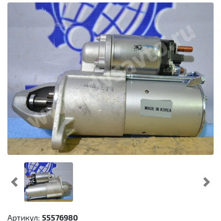
Предыдущий
Cл
Артикул:
55576980