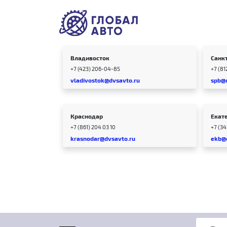
Владивосток
Санк
+7 (423) 206-04-85
+7 (81
vladivostok@dvsavto.ru
spb@
Краснодар
Екат
+7 (861) 204 03 10
+7 (3
krasnodar@dvsavto.ru
ekb@