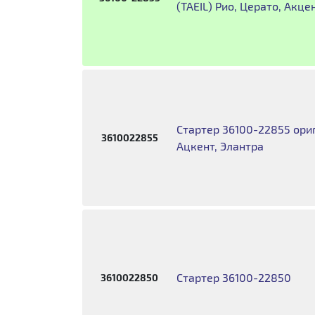
(TAEIL) Рио, Церато, Акце
Стартер 36100-22855 ориг
3610022855
Ацкент, Элантра
Стартер 36100-22850
3610022850