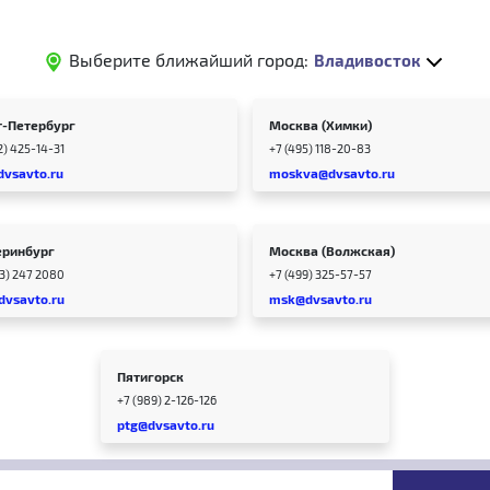
Выберите ближайший город:
Владивосток
т-Петербург
Москва (Химки)
2) 425-14-31
+7 (495) 118-20-83
dvsavto.ru
moskva@dvsavto.ru
еринбург
Москва (Волжская)
43) 247 2080
+7 (499) 325-57-57
dvsavto.ru
msk@dvsavto.ru
Пятигорск
+7 (989) 2-126-126
ptg@dvsavto.ru