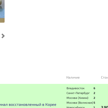
Cледующий
Наличие
Сто
Владивосток
6
Санкт-Петербург
2
Москва (Химки)
2
Москва (Волжская)
5
инал восстановленный в Корее
3 9
Новосибирск
1