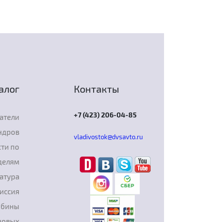
алог
Контакты
+7 (423) 206-04-85
атели
ндров
vladivostok@dvsavto.ru
ти по
делям
атура
иссия
рбины
новых