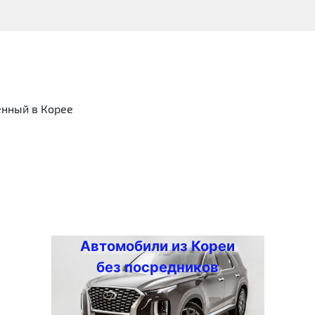
енный в Корее
Автомобили из Кореи
без посредников