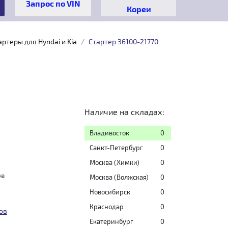
Кореи
артеры для Hyndai и Kia
Стартер 36100-21770
Наличие на складах:
Владивосток
0
Санкт-Петербург
0
Москва (Химки)
0
на
Москва (Волжская)
0
Новосибирск
0
Краснодар
0
ов
Екатеринбург
0