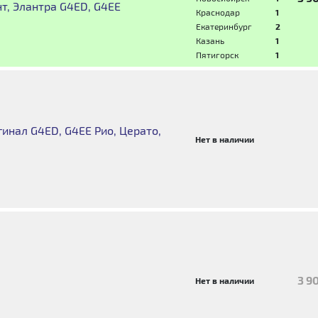
нт, Элантра G4ED, G4EE
Краснодар
1
Екатеринбург
2
Казань
1
Пятигорск
1
инал G4ED, G4EE Рио, Церато,
Нет в наличии
3 9
Нет в наличии