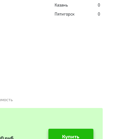
Казань
0
Пятигорск
0
имость
Купить
00 руб