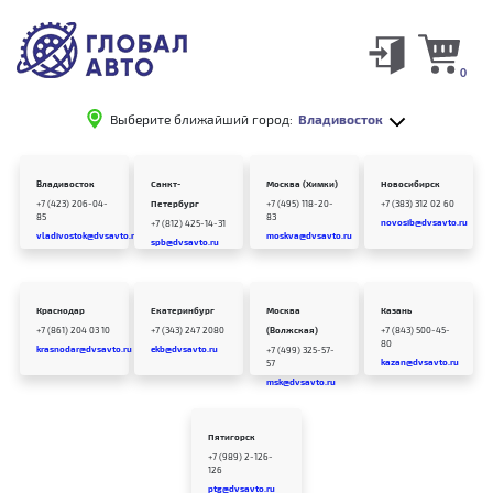
0
Выберите ближайший город:
Владивосток
Владивосток
Санкт-
Москва (Химки)
Новосибирск
+7 (423) 206-04-
Петербург
+7 (495) 118-20-
+7 (383) 312 02 60
85
83
novosib@dvsavto.ru
+7 (812) 425-14-31
vladivostok@dvsavto.ru
moskva@dvsavto.ru
spb@dvsavto.ru
Краснодар
Екатеринбург
Москва
Казань
+7 (861) 204 03 10
+7 (343) 247 2080
(Волжская)
+7 (843) 500-45-
80
krasnodar@dvsavto.ru
ekb@dvsavto.ru
+7 (499) 325-57-
kazan@dvsavto.ru
57
msk@dvsavto.ru
Пятигорск
+7 (989) 2-126-
126
ptg@dvsavto.ru